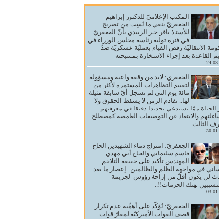
المكتب الإعلاميّ للدكتور إبراهيم
الجعفريّ ينفي ما نُسِب من تصريح
للأستاذ باقر جبر الزبيدي بأنّ الجعفريّ
في فترة توليه رئاسة مجلس الوزراء في
ومة الانتقاليّة رفض القيام بعمليّة عسكريّة ضدّ
م القاعدة بعد إجراء الاستخارة بمسبحته
24-03
الجعفري: لابد من وقفة واعية ومسؤولة
لتقييم التظاهرات المستمرة لأكثر من
مائة يوم التي لم تسجل أيَّ سابقة مثيلة
لها.. تقادم الزمن لا يسقط الحقوق ولا
 الجناة ممّا يستدعي تحديدا دقيقا في معرفتهم
ءلتهم والابتعاد عن التوصيفات الغامضة كمصطلح
ف الثالث
30-01
الجعفريّ: امتزاج دماء الشهيدين الحاج
قاسم سليماني والحاج أبي مهدي
المهندس تأكيد على حقيقة التلاحم
ساني في مواجهة الظلم والظالمين.. إعصار ما بعد
ث لن يكون أقلّ من إزاحة رؤوس الجريمة
تسببين بهتك الحرمات!!..
03-01
الجعفريّ: نُؤكّد على أهمِّية عدم تكرار
قصف القوات الأميركيّة لمقارّ قوات