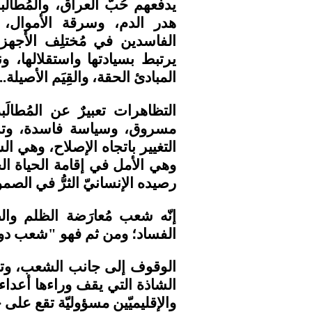
يدفعهم حُبُّ العراق، والمُطال
هدر الدم، وسرقة الأموال، وت
الفاسدين في مُختلِف الأجهزة 
يرتبط بسيادتها واستقلالها، 
المبادئ الحقة، والقِيَم الأصيلة..
التظاهرات تعبيرٌ عن المُطالَ
مسروق، وسياسة فاسدة، وتدخّ
التغيير باتجاه الإصلاح، وهي ال
وهي الأمل في إقامة الحياة الحُر
رصيده الإنسانيّ الثرُّ في الصمود،
إنّه شعب مُعارَضة الظلم وا
الفساد؛ ومن ثم فهو "شعب دولة"
الوقوف إلى جانب الشعب، وتنفي
الشاذة التي يقف وراءها أعداء 
والإقليميّين مسؤوليّة تقع على ج