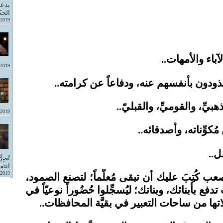
بدعة
الحك
-2019
آباء والأمهات..
-2019
ودون بأنفسهم عنه، ودفاعاً عن كرامته..
بيِّ، والقوميِّ، والقبليّ..
-2019
كوِّناته، وأصدقائه..
ل..
نُصِر
انتق
-2019
لصعب كُتِبَ عليك أن تبقى مُعلّماً؛ لتصنع الصمود،
فع بأبنائك، وبناتك؛ ليُسجِّلوا حُضُوراً نوعيّاً في
تها من ساحات التعبير في بقيَّة المحافظات..