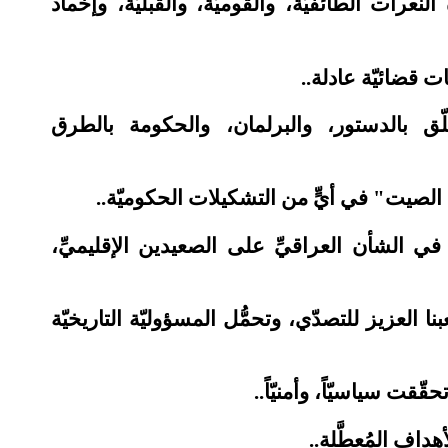
لنعرات الطائفيَّة، والقوميَّة، والقبليّة، وإخماد
ات قضائيّة عادلة..
لّق بالدستور، والبرلمان، والحكومة بالطرق
ة الصيت" في أيٍّ من التشكيلات الحكوميّة..
في الشأن العراقيِّ على الصعيدين الإقليميِّ،
نا العزيز للتصدّي، وتحمُّل المسؤوليّة التاريخيّة
قت سياسيّاً، وأمنيّاً..
هداف المُعطَّلة..