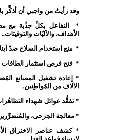
وقد رأيتُ من واجبي أن أذكِّر بال
* التفاعل بكلِّ جدِّية مع 
الأهداف، والآليّات والتوقيتات..
* منع استخدام السلاح ضدّ أبنائن
* فتح فرص استثمار الطاقات الشا
* إعادة تشغيل المصانع المُ
الآلاف من المُواطِنين..
* تفقُّد عوائل شهداء التظاهُرا
* معالجة الجرحى، والمُتضرِّري
* كشف عناصر الاختراق الأمني
لإرساء قواعد العدل..