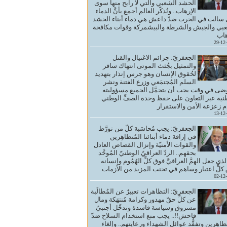
الحشد الشعبي والتي لا رابح منها سوى
الإرهاب.. ونُذكّر العالم أجمع بأنَّ الدماء
 سالت في الحرب ضدّ داعش هي دماء أبناء الحشد
بي والجيش والشرطة والبيشمركة وقوات مكافحة
هاب
29-12
الجعفريّ: جرائم الاغتيال والقتل
والتمثيل بجُثث الموتى انتهاك سافر
لحُقوق الإنسان وهو جرس إنذار بتهديد
السلم المُجتمَعي وزرع الفتنة ونشر
ضى في وقت يجب أن يتحمَّل الجميع مسؤوليته
نية عبر التعاون على حفظ وحدة الصفِّ الوطني
 زعزعة الأمن والاستقرار
13-12
الجعفريّ: يجب مُحاسَبة كلّ من تورَّط
في إراقة دماء أبنائنا المُتظاهِرين
والقوات الأمنيّة وإنزال القصاص العادل
بحقهم.. الردّ العراقيّ الوطنيّ المُوحَّد
ذي جعل الهمَّ العراقيَّ فوق كلِّ الهُمُوم وإنسانه
كلِّ اعتبار وساهم في تجنب المزيد من الأزمات
02-12
الجعفريّ: التظاهرات تعبيرٌ عن المُطالَبة
عن كلِّ حقّ مهدور وكرامة مُنتهَكة ومال
مسروق وسياسة فاسدة وتدخّل أجنبيّ
فاحش!!.. يجب منع استخدام السلاح ضدّ
تظاهِرين وتفقُّد عوائل الشهداء ورعايتهم.. وإلغاء