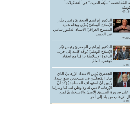
 المُحاصَصة "سيِّئة الصيت" في التشكيلات
وميّة
07-11
الدكتور إبراهيم الجعفريّ رئيس تـيّار
الإصلاح الوطنيّ يُعزّي بوفاة عميد
المسرح العراقيّ الأستاذ الدكتور سامي
عبد الحميد
29-09
الدكتور إبراهيم الجعفريّ رئيس تيّار
الإصلاح الوطنيّ يُوجِّه كلمة إلى حزب
الدعوة الإسلاميّة تزامُناً مع انعقاد
مُؤتمَره العامّ
12-07
الجعفريّ يُدِين الاعتداء الإرهابيَّ الذي
طال المُصلـِّين في مسجدين بنيوزيلندا..
ويُبين أنَّ استهداف المساجد يُؤكّد أنَّ
الإرهاب لا دين له ولا وطن له.. كنا ومازلنا
ُّ على ضرورة التنسيق الأمنيِّ والاستخباريِّ لمنع
ال الإرهاب من بلد إلى آخر
16-03