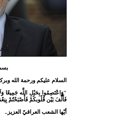
بسم 
السلام
عليكم
ورحمة
الله
وبركا
"وَاعْتَصِمُوا بِحَبْلِ اللَّه جَمِيعًا وَلَا 
فَأَلَّفَ بَيْن قُلُوبكُمْ فَأَصْبَحْتُمْ بِنِعْ
أيّها الشعب العراقيّ العزيز..