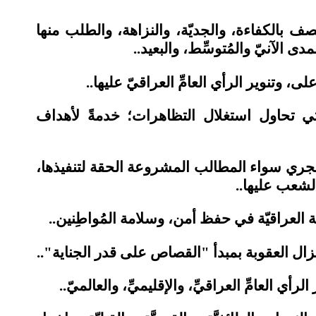
ف بالكفاءة، والجديّة، والنزاهة، والطلب منها
دى الآنيّ والمُتوسِّط، والبعيد..
، وتنوير الرأي العامِّ العراقيّ عليها..
ي تحاول استغلال التظاهرات؛ خدمةً لأهداف
ري سواء المطالب المشروعة الحقة لتنفيذها،
لشعب عليها..
العراقيّة في حفظ أمن، وسلامة المُواطِنين..
إنزال العقوبة بمبدأ "القصاص على قدر الجناية"..
لرأي العامِّ العراقيِّ، والإقليميِّ، والعالميّ..