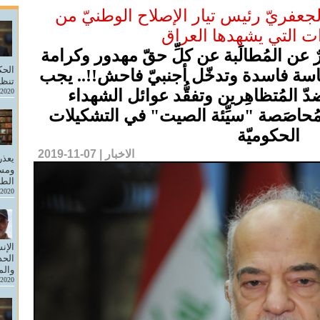
جعفريّ رئيس تيار الإصلاح الوطنيّ من
ت التي يشهدها العراق
 عن المُطالَبة عن كلِّ حقّ مهدور وكرامة
الحك
اسة فاسدة وتدخّل أجنبيّ فاحش!!.. يجب
تنظي
 المُتظاهِرين وتفقُّد عوائل الشهداء
-2020
لمُحاصَصة "سيِّئة الصيت" في التشكيلات
الحكوميّة
الاخبار | 07-11-2019
يعذر
ومسا
الطر
-2020
الإن
الحد
والم
-2020