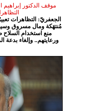
موقف الدكتور إبراهيم ال
التظاهرا
الجعفريّ: التظاهرات تعبيرٌ
مُنتهَكة ومال مسروق وسي
منع استخدام السلاح ضدّ
ورعايتهم.. وإلغاء بدعة ا