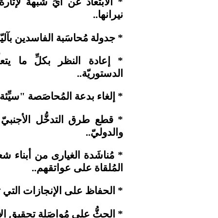
* الابتعاد عن أيِّ شبهة لإثارة ا
نيرانها..
* جدولة مُحاسَبة الفاسدين بآليّ
* إعادة النظر بكلِّ ما يتع
الدستوريّة..
* إلغاء بدعة المُحاصَصة "سيِّئ
* قطع طرق التدخُّل الأجنبيّ 
والدوليّ..
* مُناشَدة الغيارى من أبناء شعب
المُلقاة على عواتقهم..
* الحفاظ على الإنجازات التي تحقّ
* الحثُّ على مُواصَلة تحقيق الأ