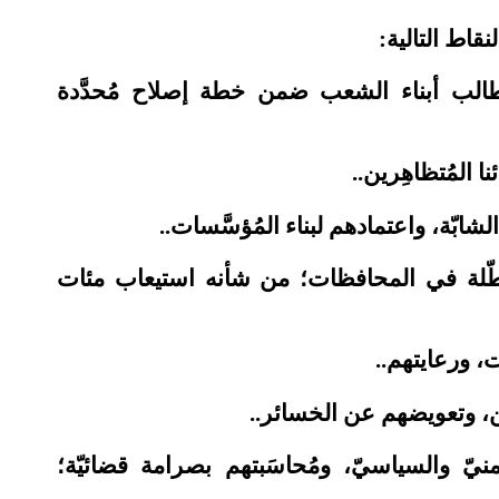
نقاط التالية:
مطالب أبناء الشعب ضمن خطة إصلاح مُحدَّدة
ا المُتظاهِرين..
بّة، واعتمادهم لبناء المُؤسَّسات..
عطّلة في المحافظات؛ من شأنه استيعاب مئات
ت، ورعايتهم..
ن، وتعويضهم عن الخسائر..
ّ والسياسيّ، ومُحاسَبتهم بصرامة قضائيّة؛