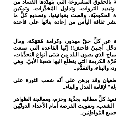
َبة بالحقوق المشروعة التي يتهدَّدها الفساد من
بديد الثروات، وتداول المُخدِّرات، وتمكين
الحكوميّة، والعبث بقوانينها، وتصديع كلِّ ما
ونشر ثقافة اليأس من إعادة بنائها على قاعدة
بة عن كلِّ حقّ مهدور، وكرامة مُنتهَكة، ومال
ل أجنبيّ فاحش!! إنّها القاعدة التي صنعت
سياج الذي يصون البلد من شتى أنواع التحدِّيات،
َّة الكريمة التي يتطلّع اليها شعبنا الأبيّ، وهي
 والبناء، والتقدُّم..
لطغيان وقد برهن على أنّه شعب الثورة على
 لإقامة العدل والبناء..
ذ كلِّ مطالبه بجدِّية وحزم، ومعالجة الظواهر
الشعب، وتفويت الفرصة أمام الأعداء الدوليّين
ميع المُواطِنين..