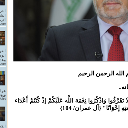
التي
الشع
الإر
-2019
الفو
الوط
وعدم
-2019
الله الرحمن الرحيم
ته..
هو ال
فوق 
تَفَرَّقُوا وَاذْكُرُوا نِعْمَة اللَّه عَلَيْكُمْ إذْ كُنْتُمْ أَعْدَاء
-2019
مَتِهِ إخْوَانًا"
}
آل عمران/ 104
{
المُ