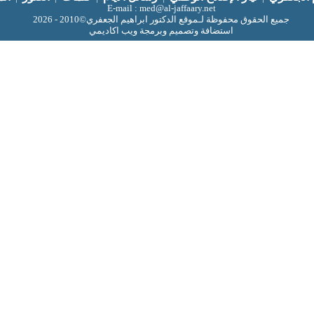
E-mail : med@al-jaffaary.net
جميع الحقوق محفوظة لـموقع الدكتور ابراهيم الجعفري©2010 - 2026
استضافة وتصميم وبرمجة ويب اكاديمي