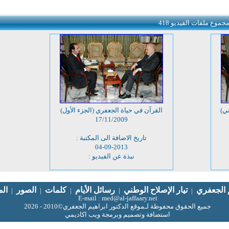
وع ملفات الفيديو 418
ني)
القرآن في حياة الجعفري (الجزء الأول)
17/11/2009
تاريخ الاضافة الى المكتبة :
04-09-2013
نبذة عن الفيديو :
م الجعفري
تيار الإصلاح الوطني
رسائل الأيام
كلمات
الصور
الم
|
|
|
|
|
E-mail : med@al-jaffaary.net
جميع الحقوق محفوظة لـموقع الدكتور ابراهيم الجعفري©2010 - 2026
استضافة وتصميم وبرمجة ويب اكاديمي