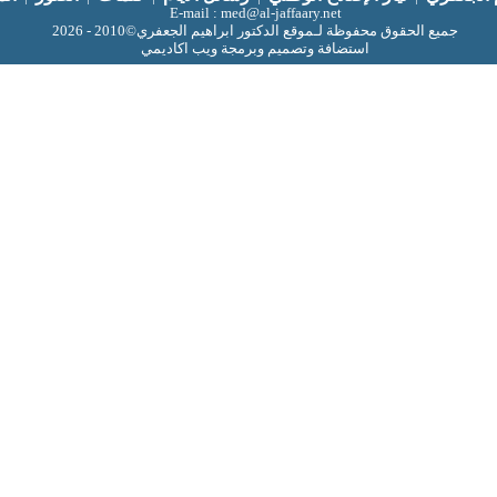
E-mail : med@al-jaffaary.net
جميع الحقوق محفوظة لـموقع الدكتور ابراهيم الجعفري©2010 - 2026
استضافة وتصميم وبرمجة ويب اكاديمي